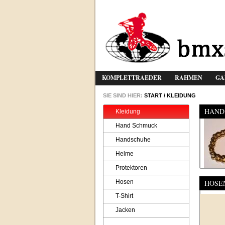
KOMPLETTRAEDER
RAHMEN
GA
SIE SIND HIER:
START
/
KLEIDUNG
HAND
Kleidung
Hand Schmuck
Handschuhe
Helme
Protektoren
Hosen
HOSE
T-Shirt
Jacken