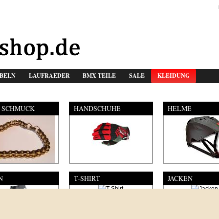
BELN
LAUFRAEDER
BMX TEILE
SALE
KLEIDUNG
 SCHMUCK
HANDSCHUHE
HELME
N
T-SHIRT
JACKEN