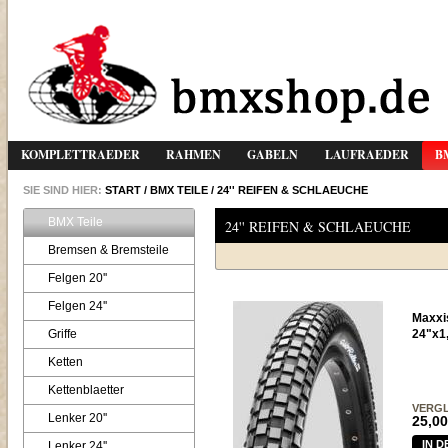
KOMPLETTRAEDER
RAHMEN
GABELN
LAUFRAEDER
B
SIE SIND HIER:
START
/
BMX TEILE
/
24'' REIFEN & SCHLAEUCHE
BMX Teile
24'' REIFEN & SCHLAEUCHE
Bremsen & Bremsteile
Felgen 20''
Felgen 24''
Maxxis
Griffe
24"x1
Ketten
Kettenblaetter
VERGL
Lenker 20''
25,00
IN 
Lenker 24''