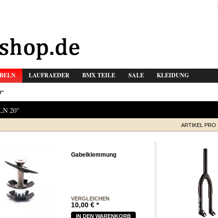
BELN
LAUFRAEDER
BMX TEILE
SALE
KLEIDUNG
''
N 20''
ARTIKEL PRO 
Gabelklemmung
VERGLEICHEN
10,00
€
*
IN DEN WARENKORB