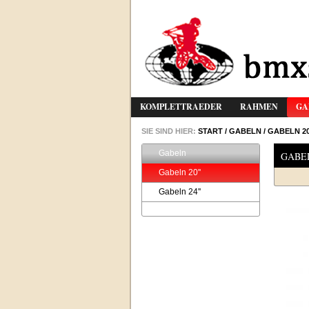
KOMPLETTRAEDER
RAHMEN
GA
SIE SIND HIER:
START
/
GABELN
/
GABELN 20
Gabeln
GABEL
Gabeln 20''
Gabeln 24''