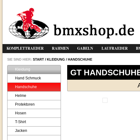
KOMPLETTRAEDER
RAHMEN
GABELN
LAUFRAEDER
B
SIE SIND HIER:
START
/
KLEIDUNG
/
HANDSCHUHE
Kleidung
GT HANDSCHUH
Hand Schmuck
Handschuhe
Helme
Protektoren
Hosen
T-Shirt
Jacken