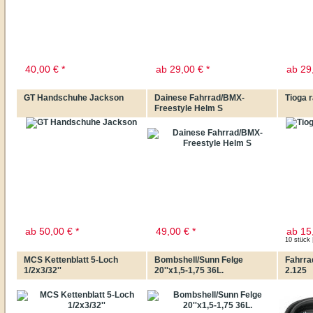
40,00
€
*
ab
29,00
€
*
ab
29
GT Handschuhe Jackson
Dainese Fahrrad/BMX-
Tioga r
Freestyle Helm S
ab
50,00
€
*
49,00
€
*
ab
15
10 stück 
MCS Kettenblatt 5-Loch
Bombshell/Sunn Felge
Fahrra
1/2x3/32''
20''x1,5-1,75 36L.
2.125