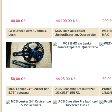
100,00
€
*
ab
100,00
€
*
200,0
GT Kurbel 2 Arm 127mm 4-
MCS BMX alu Lenker
WETHE
Loch
Junior/Expert m. Querstrebe
MAX
150,00
€
*
ab
25,00
€
*
60,00
MCS Lenker 24'' Cruiser bar
ACS Crossfire Freilaufritzel
Profil
5.75'' schwarz
1/2x3/32'' 15/17Z.
1/2x3/3